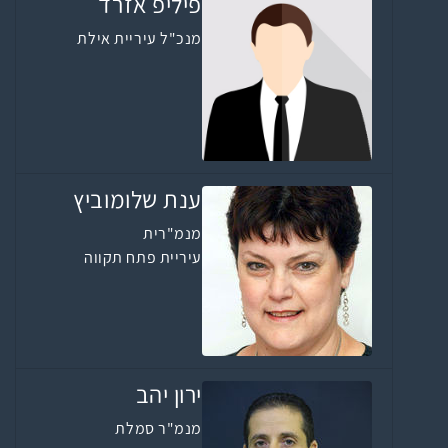
פיליפ אזרד
מנכ"ל עיריית אילת
ענת שלומוביץ
מנמ"רית
עיריית פתח תקווה
ירון יהב
מנמ"ר סמלת