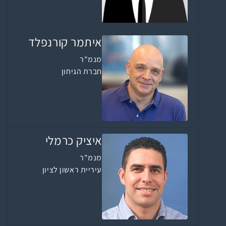
איתמר קורנפלד
מנמ"ר
חברת הגיחון
איציק כרמלי
מנמ"ר
עיריית ראשון לציון