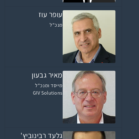
עופר עוז
מנכ"ל
מאיר גבעון
מייסד ומנכ"ל
GIV Solutions
גלעד רבינוביץ'