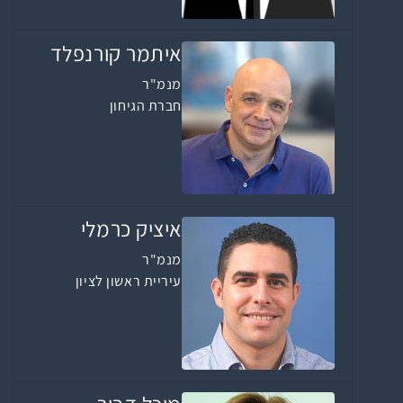
איתמר קורנפלד
מנמ"ר
חברת הגיחון
איציק כרמלי
מנמ"ר
עיריית ראשון לציון