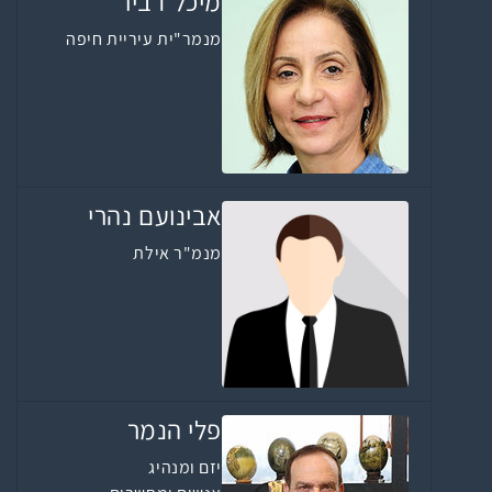
מיכל דביר
מנמר"ית עיריית חיפה
אבינועם נהרי
מנמ"ר אילת
פלי הנמר
יזם ומנהיג