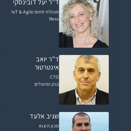
ד"ר יעל דובינסקי
מנהלת תחום IoT & Agile
Ness
ד"ר יואב
אינטרטור
CTO
בנק הפועלים
שגיב אלעד
מכון היצוא