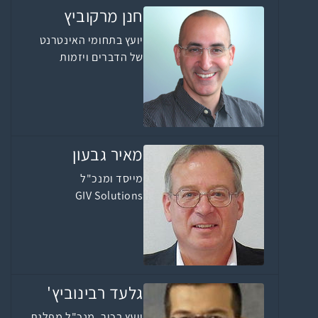
חנן מרקוביץ
יועץ בתחומי האינטרנט
של הדברים ויזמות
מאיר גבעון
מייסד ומנכ"ל
GIV Solutions
גלעד רבינוביץ'
יועץ בכיר, מנכ"ל מפלגת