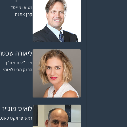
נשיא ומייסד
קרן אתנה
ליאורה שכטר
מנכ"לית מת"ף
הבנק הבינלאומי
לואיס מונייז
ראש פרויקט סאנט