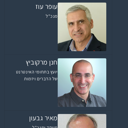
עופר עוז
מנכ"ל
חנן מרקוביץ
יועץ בתחומי האינטרנט
של הדברים ויזמות
מאיר גבעון
מייסד ומנכ"ל