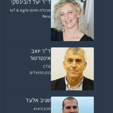
ד"ר יעל דובינסקי
מנהלת תחום IoT & Agile
Ness
ד"ר יואב
אינטרטור
CTO
בנק הפועלים
שגיב אלעד
מכון היצוא