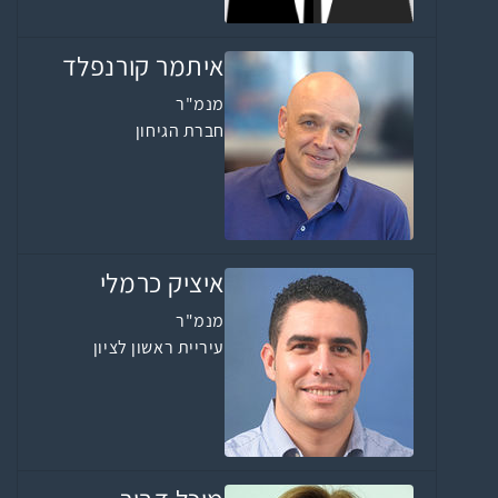
איתמר קורנפלד
מנמ"ר
חברת הגיחון
איציק כרמלי
מנמ"ר
עיריית ראשון לציון