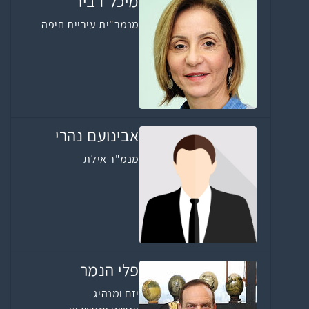
מיכל דביר
מנמר"ית עיריית חיפה
אבינועם נהרי
מנמ"ר אילת
פלי הנמר
יזם ומנהיג