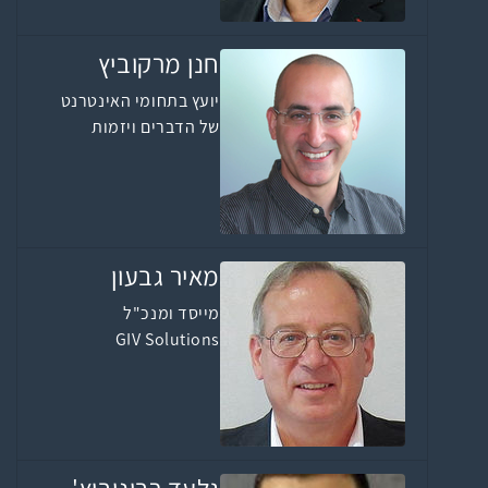
חנן מרקוביץ
יועץ בתחומי האינטרנט
של הדברים ויזמות
מאיר גבעון
מייסד ומנכ"ל
GIV Solutions