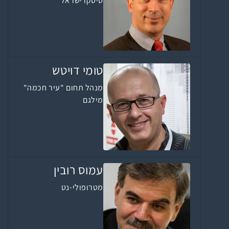
סיסקו ישראל
טומי דויטש
מנהל תחום "עיר חכמה"
מילגם
עמוס רובין
מטרופולי-נט