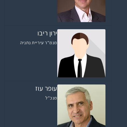
ירון ריבו
מנמ"ר עיריית נתניה
עופר עוז
מנכ"ל