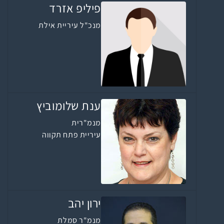
פיליפ אזרד
מנכ"ל עיריית אילת
ענת שלומוביץ
מנמ"רית
עיריית פתח תקווה
ירון יהב
מנמ"ר סמלת