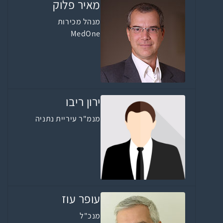
מאיר פלוק
מנהל מכירות
MedOne
ירון ריבו
מנמ"ר עיריית נתניה
עופר עוז
מנכ"ל