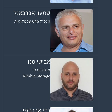
שמעון אברבאנל
מנכ"ל G4S טכנולוגיות
אבישי מנו
מנהל טכני
Nimble Storage
נתי אברהמי